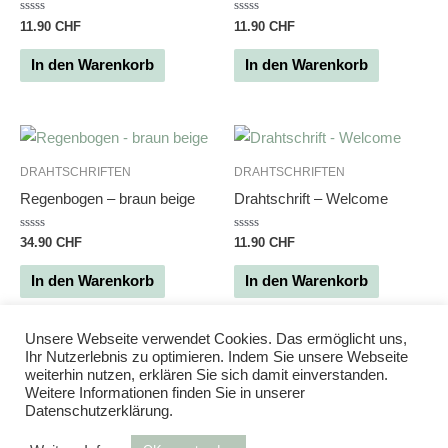
Bewertet
Bewertet
11.90
CHF
11.90
CHF
mit
mit
0
0
von
von
In den Warenkorb
In den Warenkorb
5
5
DRAHTSCHRIFTEN
DRAHTSCHRIFTEN
Regenbogen – braun beige
Drahtschrift – Welcome
Bewertet
Bewertet
34.90
CHF
11.90
CHF
mit
mit
0
0
von
von
In den Warenkorb
In den Warenkorb
5
5
Unsere Webseite verwendet Cookies. Das ermöglicht uns,
Ihr Nutzerlebnis zu optimieren. Indem Sie unsere Webseite
weiterhin nutzen, erklären Sie sich damit einverstanden.
Weitere Informationen finden Sie in unserer
Datenschutzerklärung.
Powered by
Studio DD
| 2020