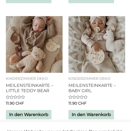
5
5
KINDERZIMMER DEKO
KINDERZIMMER DEKO
MEILENSTEINKARTE –
MEILENSTEINKARTE –
LITTLE TEDDY BEAR
BABY GIRL
Bewertet
Bewertet
11.90
CHF
11.90
CHF
mit
mit
0
0
von
von
In den Warenkorb
In den Warenkorb
5
5