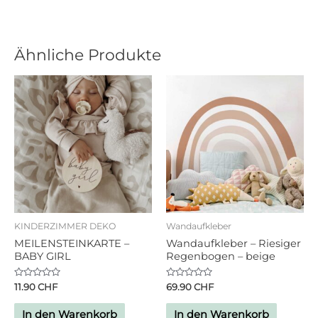
Ähnliche Produkte
KINDERZIMMER DEKO
Wandaufkleber
MEILENSTEINKARTE –
Wandaufkleber – Riesiger
BABY GIRL
Regenbogen – beige
Bewertet
Bewertet
11.90
CHF
69.90
CHF
mit
mit
0
0
von
von
In den Warenkorb
In den Warenkorb