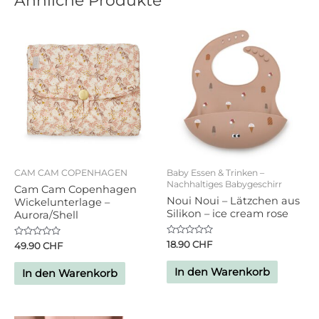
CAM CAM COPENHAGEN
Baby Essen & Trinken –
Nachhaltiges Babygeschirr
Cam Cam Copenhagen
Noui Noui – Lätzchen aus
Wickelunterlage –
Silikon – ice cream rose
Aurora/Shell
Bewertet
18.90
CHF
Bewertet
49.90
CHF
mit
mit
0
0
von
von
In den Warenkorb
In den Warenkorb
5
5