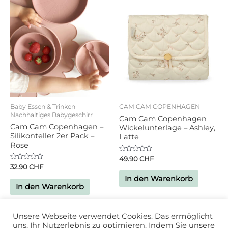
Baby Essen & Trinken –
CAM CAM COPENHAGEN
Nachhaltiges Babygeschirr
Cam Cam Copenhagen
Cam Cam Copenhagen –
Wickelunterlage – Ashley,
Silikonteller 2er Pack –
Latte
Rose
Bewertet
49.90
CHF
mit
Bewertet
32.90
CHF
0
mit
von
In den Warenkorb
0
5
von
In den Warenkorb
5
Unsere Webseite verwendet Cookies. Das ermöglicht
uns, Ihr Nutzerlebnis zu optimieren. Indem Sie unsere