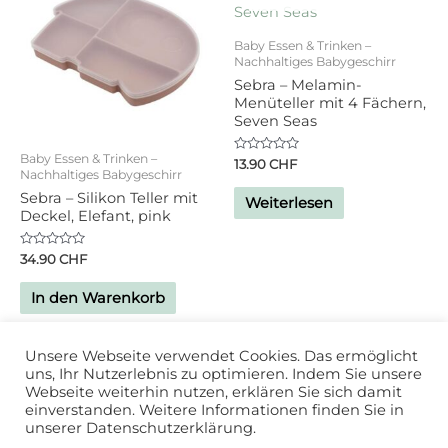
Baby Essen & Trinken –
Nachhaltiges Babygeschirr
Sebra – Melamin-
Menüteller mit 4 Fächern,
Seven Seas
Baby Essen & Trinken –
Bewertet
13.90
CHF
Nachhaltiges Babygeschirr
mit
0
Sebra – Silikon Teller mit
von
Weiterlesen
5
Deckel, Elefant, pink
Bewertet
34.90
CHF
mit
0
von
In den Warenkorb
5
Unsere Webseite verwendet Cookies. Das ermöglicht
uns, Ihr Nutzerlebnis zu optimieren. Indem Sie unsere
Webseite weiterhin nutzen, erklären Sie sich damit
einverstanden. Weitere Informationen finden Sie in
unserer Datenschutzerklärung.
Powered by
Studio DD
| 2020