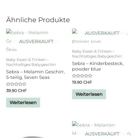
Ähnliche Produkte
AUSVERKAUFT
AUSVERKAUFT
Baby Essen & Trinken –
Nachhaltiges Babygeschirr
Baby Essen & Trinken –
Sebra – Kinderbesteck,
Nachhaltiges Babygeschirr
powder blue
Sebra – Melamin Geschirr,
5-teilig, Seven Seas
Bewertet
19.90
CHF
mit
0
Bewertet
39.90
CHF
von
mit
Weiterlesen
5
0
von
Weiterlesen
5
AUSVERKAUFT