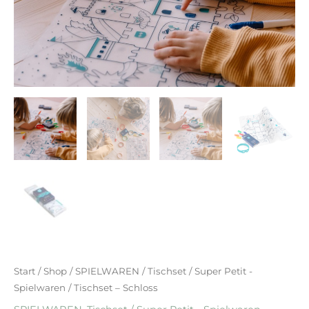
Start
/
Shop
/
SPIELWAREN
/
Tischset / Super Petit -
Spielwaren
/ Tischset – Schloss