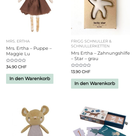
MRS. ERTHA
FRIGG SCHNULLER &
SCHNULLERKETTEN
Mrs. Ertha – Puppe –
Mrs Ertha – Zahnungshilfe
Maggie Lu
– Star – grau
Bewertet
34.90
CHF
mit
Bewertet
13.90
CHF
0
mit
von
In den Warenkorb
0
5
von
In den Warenkorb
5