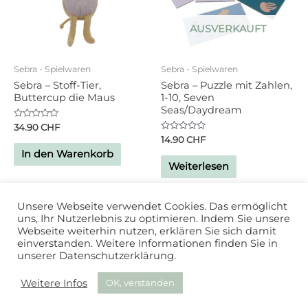
AUSVERKAUFT
Sebra - Spielwaren
Sebra - Spielwaren
Sebra – Stoff-Tier,
Sebra – Puzzle mit Zahlen,
Buttercup die Maus
1-10, Seven
Seas/Daydream
Bewertet
34.90
CHF
mit
Bewertet
14.90
CHF
0
mit
von
In den Warenkorb
0
5
von
Weiterlesen
5
Unsere Webseite verwendet Cookies. Das ermöglicht
uns, Ihr Nutzerlebnis zu optimieren. Indem Sie unsere
Webseite weiterhin nutzen, erklären Sie sich damit
einverstanden. Weitere Informationen finden Sie in
unserer Datenschutzerklärung.
Powered by
Studio DD
| 2020
Weitere Infos
OK, verstanden