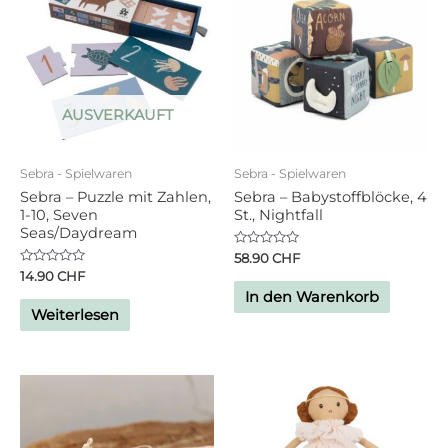
AUSVERKAUFT
Sebra - Spielwaren
Sebra - Spielwaren
Sebra – Puzzle mit Zahlen,
Sebra – Babystoffblöcke, 4
1-10, Seven
St., Nightfall
Seas/Daydream
Bewertet
58.90
CHF
mit
Bewertet
14.90
CHF
0
mit
von
In den Warenkorb
0
5
von
Weiterlesen
5