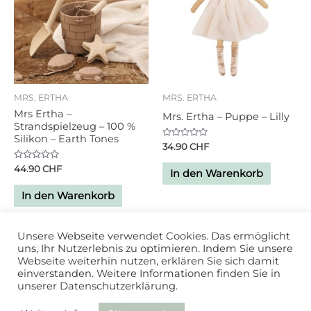
MRS. ERTHA
MRS. ERTHA
Mrs Ertha –
Mrs. Ertha – Puppe – Lilly
Strandspielzeug – 100 %
Silikon – Earth Tones
Bewertet
34.90
CHF
mit
0
Bewertet
44.90
CHF
von
In den Warenkorb
mit
5
0
von
In den Warenkorb
5
Unsere Webseite verwendet Cookies. Das ermöglicht
uns, Ihr Nutzerlebnis zu optimieren. Indem Sie unsere
Webseite weiterhin nutzen, erklären Sie sich damit
einverstanden. Weitere Informationen finden Sie in
unserer Datenschutzerklärung.
Powered by
Studio DD
| 2020