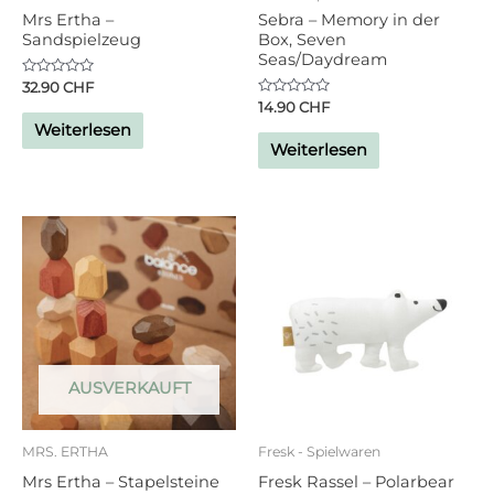
Mrs Ertha –
Sebra – Memory in der
Sandspielzeug
Box, Seven
Seas/Daydream
Bewertet
32.90
CHF
mit
Bewertet
14.90
CHF
0
mit
von
Weiterlesen
0
5
von
Weiterlesen
5
AUSVERKAUFT
MRS. ERTHA
Fresk - Spielwaren
Mrs Ertha – Stapelsteine
Fresk Rassel – Polarbear