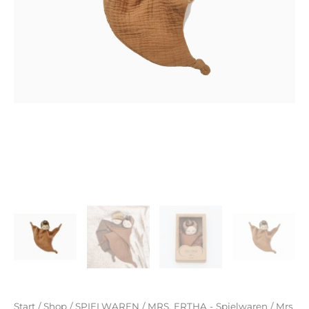
Start
/
Shop
/
SPIELWAREN
/
MRS. ERTHA - Spielwaren
/ Mrs