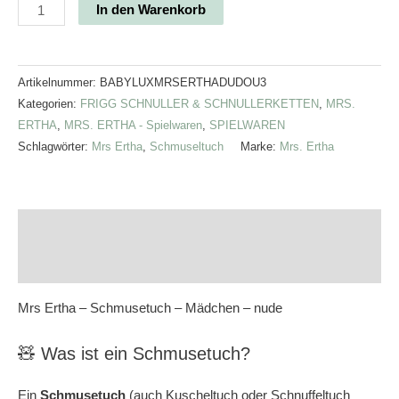
In den Warenkorb
Artikelnummer:
BABYLUXMRSERTHADUDOU3
Kategorien:
FRIGG SCHNULLER & SCHNULLERKETTEN
,
MRS.
ERTHA
,
MRS. ERTHA - Spielwaren
,
SPIELWAREN
Schlagwörter:
Mrs Ertha
,
Schmuseltuch
Marke:
Mrs. Ertha
Beschreibung
Rezensionen (0)
Mrs Ertha – Schmusetuch – Mädchen – nude
🧸 Was ist ein Schmusetuch?
Ein
Schmusetuch
(auch Kuscheltuch oder Schnuffeltuch