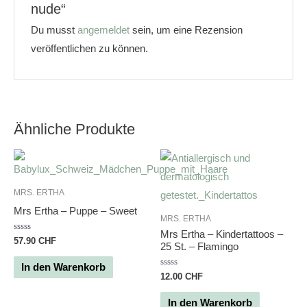
nude“
Du musst
angemeldet
sein, um eine Rezension
veröffentlichen zu können.
Ähnliche Produkte
MRS. ERTHA
Mrs Ertha – Puppe – Sweet
MRS. ERTHA
Mrs Ertha – Kindertattoos –
Bewertet
57.90
CHF
25 St. – Flamingo
mit
0
von
In den Warenkorb
5
Bewertet
12.00
CHF
mit
0
von
In den Warenkorb