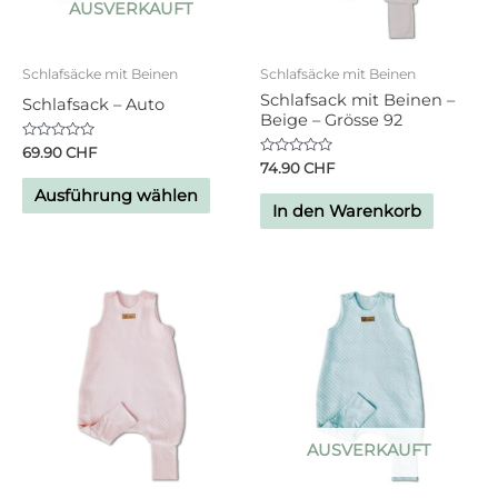
AUSVERKAUFT
Schlafsäcke mit Beinen
Schlafsäcke mit Beinen
Schlafsack mit Beinen –
Schlafsack – Auto
Beige – Grösse 92
Bewertet
69.90
CHF
mit
Bewertet
74.90
CHF
0
mit
von
0
Ausführung wählen
5
von
In den Warenkorb
5
AUSVERKAUFT