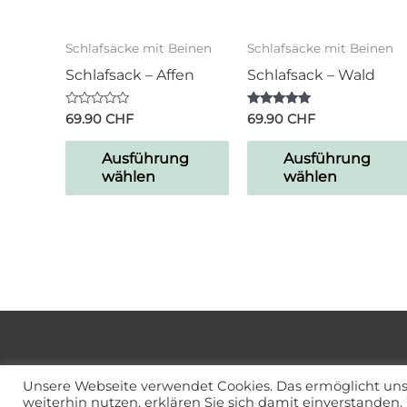
Schlafsäcke mit Beinen
Schlafsäcke mit Beinen
Schlafsack – Affen
Schlafsack – Wald
Bewertet
Bewertet mit
69.90
CHF
69.90
CHF
mit
5.00
0
von 5
von
Ausführung
Ausführung
5
wählen
wählen
Unsere Webseite verwendet Cookies. Das ermöglicht uns,
weiterhin nutzen, erklären Sie sich damit einverstanden.