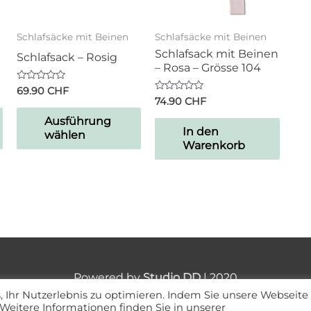
Schlafsäcke mit Beinen
Schlafsäcke mit Beinen
Schlafsack mit Beinen
Schlafsack – Rosig
– Rosa – Grösse 104
Bewertet
69.90
CHF
mit
Bewertet
74.90
CHF
0
mit
von
0
Ausführung
5
von
In den
wählen
5
Warenkorb
Powered by
Studio DD
| 2020
 Ihr Nutzerlebnis zu optimieren. Indem Sie unsere Webseite
 Weitere Informationen finden Sie in unserer