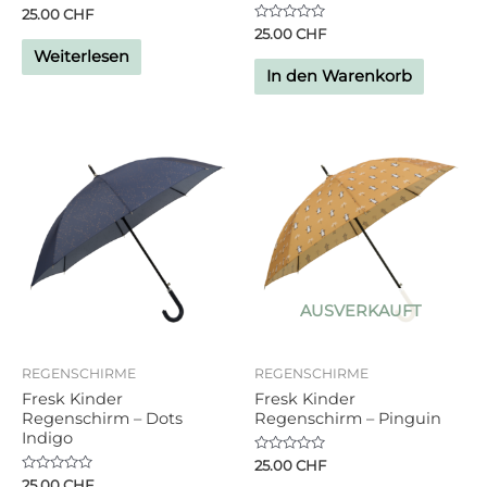
Bewertet
25.00
CHF
mit
Bewertet
25.00
CHF
0
mit
von
Weiterlesen
0
5
von
In den Warenkorb
5
AUSVERKAUFT
REGENSCHIRME
REGENSCHIRME
Fresk Kinder
Fresk Kinder
Regenschirm – Dots
Regenschirm – Pinguin
Indigo
Bewertet
25.00
CHF
mit
Bewertet
25.00
CHF