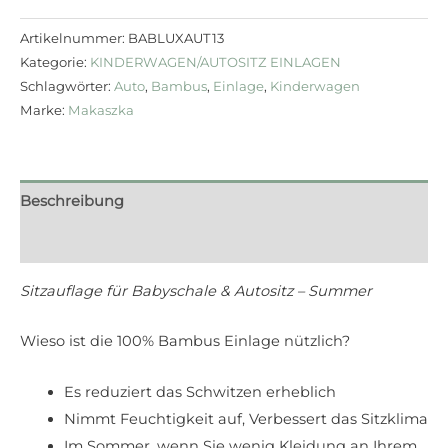
Artikelnummer:
BABLUXAUT13
Kategorie:
KINDERWAGEN/AUTOSITZ EINLAGEN
Schlagwörter:
Auto
,
Bambus
,
Einlage
,
Kinderwagen
Marke:
Makaszka
Beschreibung
Rezensionen (0)
Sitzauflage für Babyschale & Autositz – Summer
Wieso ist die 100% Bambus Einlage nützlich?
Es reduziert das Schwitzen erheblich
Nimmt Feuchtigkeit auf, Verbessert das Sitzklima
Im Sommer, wenn Sie wenig Kleidung an Ihrem