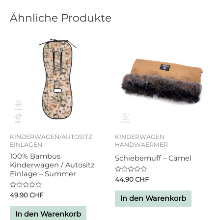
Ähnliche Produkte
KINDERWAGEN/AUTOSITZ
KINDERWAGEN
EINLAGEN
HANDWAERMER
100% Bambus
Schiebemuff – Camel
Kinderwagen / Autositz
Einlage – Summer
Bewertet
44.90
CHF
mit
0
Bewertet
49.90
CHF
von
In den Warenkorb
mit
5
0
von
In den Warenkorb
5