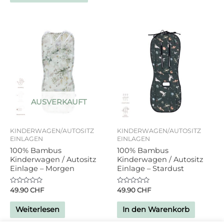
AUSVERKAUFT
KINDERWAGEN/AUTOSITZ
KINDERWAGEN/AUTOSITZ
EINLAGEN
EINLAGEN
100% Bambus
100% Bambus
Kinderwagen / Autositz
Kinderwagen / Autositz
Einlage – Morgen
Einlage – Stardust
Bewertet
Bewertet
49.90
CHF
49.90
CHF
mit
mit
0
0
von
von
Weiterlesen
In den Warenkorb
5
5