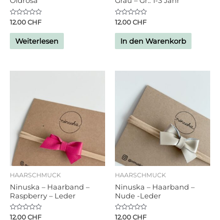
Oldrosa
Grau – Gr.: 1-3 Jahr
Bewertet
Bewertet
12.00
CHF
12.00
CHF
mit
mit
0
0
von
von
Weiterlesen
In den Warenkorb
5
5
HAARSCHMUCK
HAARSCHMUCK
Ninuska – Haarband –
Ninuska – Haarband –
Raspberry – Leder
Nude -Leder
Bewertet
Bewertet
12.00
CHF
12.00
CHF