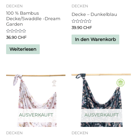
DECKEN
DECKEN
100 % Bambus
Decke – Dunkelblau
Decke/Swaddle -Dream
Garden
Bewertet
39.90
CHF
mit
0
Bewertet
36.90
CHF
von
In den Warenkorb
mit
5
0
von
Weiterlesen
5
AUSVERKAUFT
AUSVERKAUFT
DECKEN
DECKEN