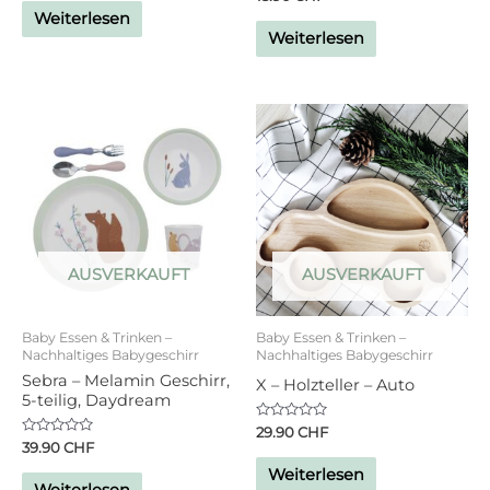
mit
von
Weiterlesen
0
5
von
Weiterlesen
5
AUSVERKAUFT
AUSVERKAUFT
Baby Essen & Trinken –
Baby Essen & Trinken –
Nachhaltiges Babygeschirr
Nachhaltiges Babygeschirr
Sebra – Melamin Geschirr,
X – Holzteller – Auto
5-teilig, Daydream
Bewertet
29.90
CHF
mit
Bewertet
39.90
CHF
0
mit
von
0
Weiterlesen
5
von