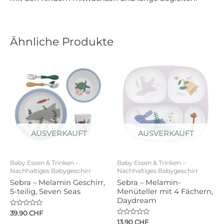
Ähnliche Produkte
AUSVERKAUFT
AUSVERKAUFT
Baby Essen & Trinken –
Baby Essen & Trinken –
Nachhaltiges Babygeschirr
Nachhaltiges Babygeschirr
Sebra – Melamin Geschirr,
Sebra – Melamin-
5-teilig, Seven Seas
Menüteller mit 4 Fächern,
Daydream
Bewertet
39.90
CHF
mit
Bewertet
13.90
CHF
0