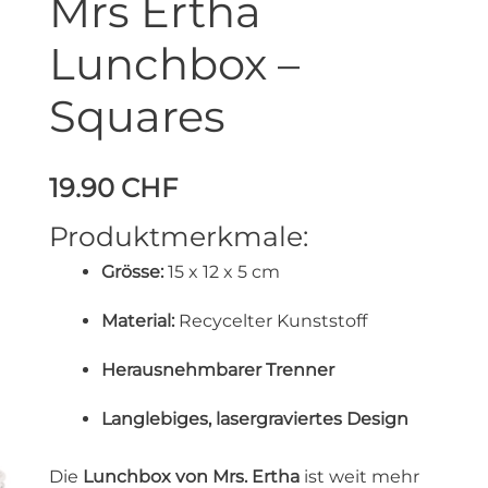
Mrs Ertha
Lunchbox –
Squares
19.90
CHF
Produktmerkmale:
Grösse:
15 x 12 x 5 cm
Material:
Recycelter Kunststoff
Herausnehmbarer Trenner
Langlebiges, lasergraviertes Design
Die
Lunchbox von Mrs. Ertha
ist weit mehr