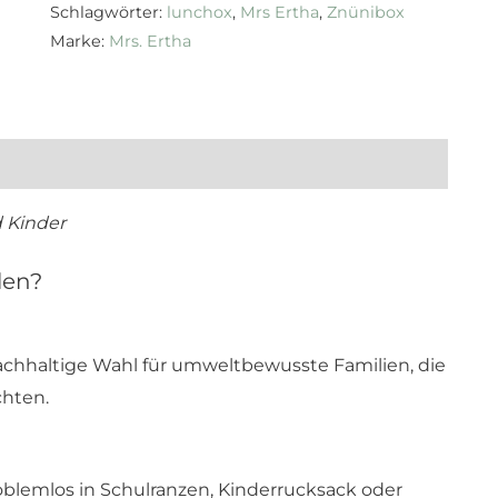
Schlagwörter:
lunchox
,
Mrs Ertha
,
Znünibox
Marke:
Mrs. Ertha
d Kinder
len?
nachhaltige Wahl für umweltbewusste Familien, die
chten.
oblemlos in Schulranzen, Kinderrucksack oder