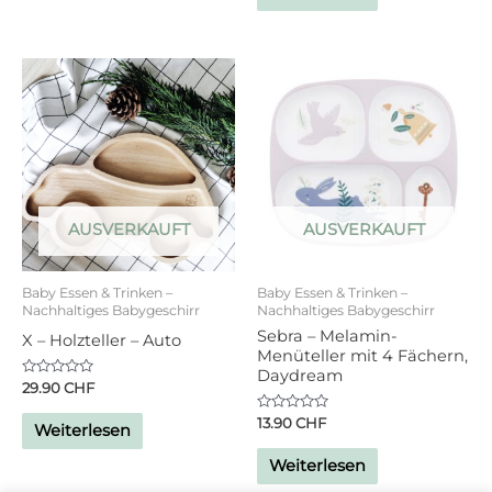
AUSVERKAUFT
AUSVERKAUFT
Baby Essen & Trinken –
Baby Essen & Trinken –
Nachhaltiges Babygeschirr
Nachhaltiges Babygeschirr
Sebra – Melamin-
X – Holzteller – Auto
Menüteller mit 4 Fächern,
Daydream
Bewertet
29.90
CHF
mit
0
Bewertet
13.90
CHF
von
Weiterlesen
mit
5
0
von
Weiterlesen
5