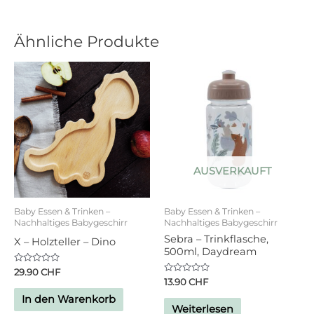
Ähnliche Produkte
AUSVERKAUFT
Baby Essen & Trinken –
Baby Essen & Trinken –
Nachhaltiges Babygeschirr
Nachhaltiges Babygeschirr
Sebra – Trinkflasche,
X – Holzteller – Dino
500ml, Daydream
Bewertet
29.90
CHF
mit
Bewertet
13.90
CHF
0
mit
von
0
In den Warenkorb
5
von
Weiterlesen
5