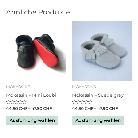
Ähnliche Produkte
MOKASSINS
MOKASSINS
Mokassin – Mini Loubi
Mokassin – Suede gray
Bewertet
Bewertet
44.90
CHF
–
47.90
CHF
44.90
CHF
–
47.90
CHF
mit
mit
0
0
von
von
Ausführung wählen
Ausführung wählen
5
5