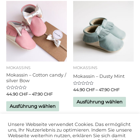
MOKASSINS
MOKASSINS
Mokassin – Cotton candy /
Mokassin – Dusty Mint
silver Bow
Bewertet
44.90
CHF
–
47.90
CHF
mit
Bewertet
44.90
CHF
–
47.90
CHF
0
mit
von
0
Ausführung wählen
5
von
Ausführung wählen
5
Unsere Webseite verwendet Cookies. Das ermöglicht
uns, Ihr Nutzerlebnis zu optimieren. Indem Sie unsere
Webseite weiterhin nutzen, erklären Sie sich damit