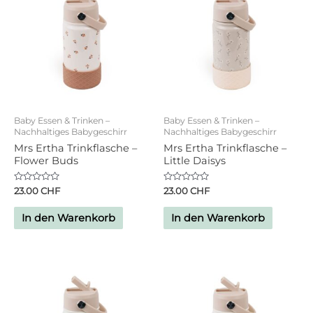
Baby Essen & Trinken –
Baby Essen & Trinken –
Nachhaltiges Babygeschirr
Nachhaltiges Babygeschirr
Mrs Ertha Trinkflasche –
Mrs Ertha Trinkflasche –
Flower Buds
Little Daisys
Bewertet
Bewertet
23.00
CHF
23.00
CHF
mit
mit
0
0
von
von
In den Warenkorb
In den Warenkorb
5
5