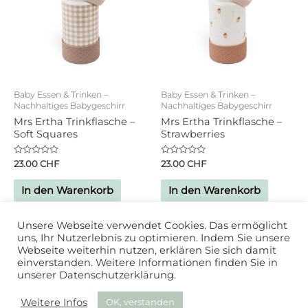
Baby Essen & Trinken –
Baby Essen & Trinken –
Nachhaltiges Babygeschirr
Nachhaltiges Babygeschirr
Mrs Ertha Trinkflasche –
Mrs Ertha Trinkflasche –
Soft Squares
Strawberries
Bewertet
Bewertet
23.00
CHF
23.00
CHF
mit
mit
0
0
von
von
In den Warenkorb
In den Warenkorb
5
5
Unsere Webseite verwendet Cookies. Das ermöglicht
uns, Ihr Nutzerlebnis zu optimieren. Indem Sie unsere
Webseite weiterhin nutzen, erklären Sie sich damit
einverstanden. Weitere Informationen finden Sie in
unserer Datenschutzerklärung.
Powered by
Studio DD
| 2020
Weitere Infos
OK, verstanden