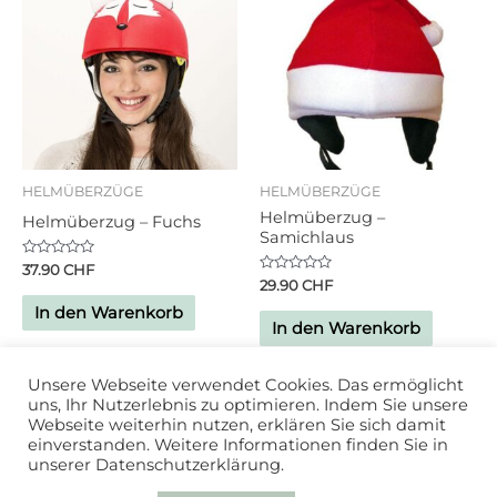
HELMÜBERZÜGE
HELMÜBERZÜGE
Helmüberzug –
Helmüberzug – Fuchs
Samichlaus
Bewertet
37.90
CHF
mit
Bewertet
29.90
CHF
0
mit
von
0
In den Warenkorb
5
von
In den Warenkorb
5
Unsere Webseite verwendet Cookies. Das ermöglicht
uns, Ihr Nutzerlebnis zu optimieren. Indem Sie unsere
Webseite weiterhin nutzen, erklären Sie sich damit
einverstanden. Weitere Informationen finden Sie in
unserer Datenschutzerklärung.
Powered by
Studio DD
| 2020