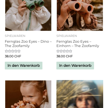
SPIELWAREN
SPIELWAREN
Fernglas Zoo Eyes – Dino –
Fernglas Zoo Eyes –
The Zoofamily
Einhorn – The Zoofamily
Bewertet
Bewertet
38.00
CHF
38.00
CHF
mit
mit
0
0
von
von
In den Warenkorb
In den Warenkorb
5
5