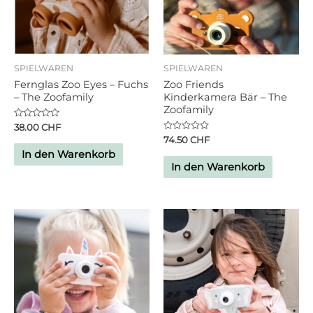
SPIELWAREN
SPIELWAREN
Fernglas Zoo Eyes – Fuchs
Zoo Friends
– The Zoofamily
Kinderkamera Bär – The
Zoofamily
Bewertet
38.00
CHF
mit
Bewertet
74.50
CHF
0
mit
von
In den Warenkorb
0
5
von
In den Warenkorb
5