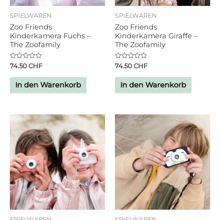
SPIELWAREN
SPIELWAREN
Zoo Friends
Zoo Friends
Kinderkamera Fuchs –
Kinderkamera Giraffe –
The Zoofamily
The Zoofamily
Bewertet
Bewertet
74.50
CHF
74.50
CHF
mit
mit
0
0
von
von
In den Warenkorb
In den Warenkorb
5
5
SPIELWAREN
SPIELWAREN