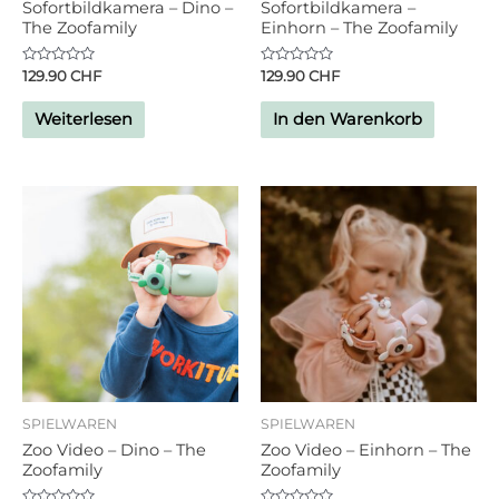
Sofortbildkamera – Dino –
Sofortbildkamera –
The Zoofamily
Einhorn – The Zoofamily
Bewertet
Bewertet
129.90
CHF
129.90
CHF
mit
mit
0
0
von
von
Weiterlesen
In den Warenkorb
5
5
SPIELWAREN
SPIELWAREN
Zoo Video – Dino – The
Zoo Video – Einhorn – The
Zoofamily
Zoofamily