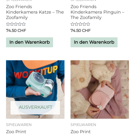
Zoo Friends
Zoo Friends
Kinderkamera Katze – The
Kinderkamera Pinguin –
Zoofamily
The Zoofamily
Bewertet
Bewertet
74.50
CHF
74.50
CHF
mit
mit
0
0
von
von
In den Warenkorb
In den Warenkorb
5
5
AUSVERKAUFT
SPIELWAREN
SPIELWAREN
Zoo Print
Zoo Print