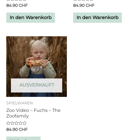
Bewertet
Bewertet
84.90
CHF
84.90
CHF
mit
mit
0
0
von
von
In den Warenkorb
In den Warenkorb
5
5
AUSVERKAUFT
SPIELWAREN
Zoo Video – Fuchs – The
Zoofamily
Bewertet
84.90
CHF
mit
0
von