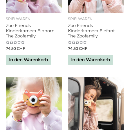
SPIELWAREN
SPIELWAREN
Zoo Friends
Zoo Friends
Kinderkamera Einhorn –
Kinderkamera Elefant –
The Zoofamily
The Zoofamily
Bewertet
Bewertet
74.50
CHF
74.50
CHF
mit
mit
0
0
von
von
In den Warenkorb
In den Warenkorb
5
5